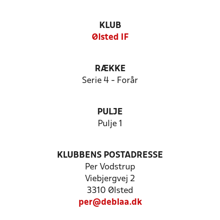
KLUB
Ølsted IF
RÆKKE
Serie 4 - Forår
PULJE
Pulje 1
KLUBBENS POSTADRESSE
Per Vodstrup
Viebjergvej 2
3310 Ølsted
per@deblaa.dk