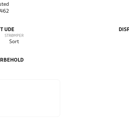
sted
7462
T UDE
DIS
STRØMPER
Sort
ORBEHOLD