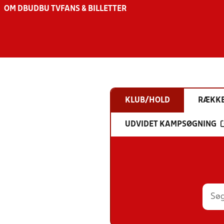
OM DBU
DBU TV
FANS & BILLETTER
KLUB/HOLD
RÆKK
UDVIDET KAMPSØGNING