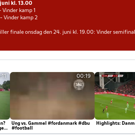
juni kl. 13.00
- Vinder kamp 1
 - Vinder kamp 2
ller finale onsdag den 24. juni kl. 19.00: Vinder semifinal
:11
00:19
en?
Ung vs. Gammel #fordanmark #dbu
Highlights: Danma
ger
#football