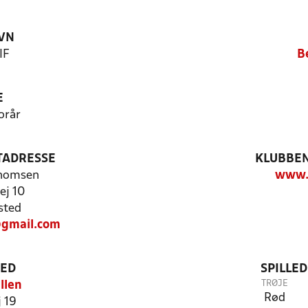
VN
IF
B
E
orår
TADRESSE
KLUBBEN
Thomsen
www.b
ej 10
sted
gmail.com
TED
SPILLE
TRØJE
llen
Rød
 19