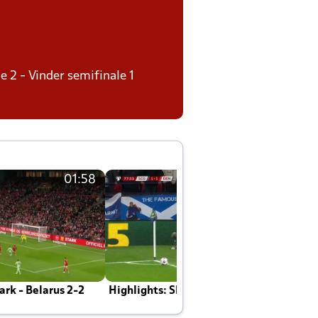
e 2 - Vinder semifinale 1
01:58
01:58
rk - Belarus 2-2
Highlights: Skotland - Danmark 4-2
J
E