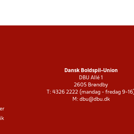
Dansk Boldspil-Union
DBU Allé 1
2605 Brøndby
T: 4326 2222 (mandag - fredag 9-16
M:
dbu@dbu.dk
ger
ik