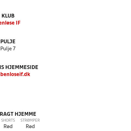
KLUB
enløse IF
PULJE
Pulje 7
S HJEMMESIDE
enloseif.dk
DRAGT HJEMME
SHORTS
STRØMPER
Rød
Rød