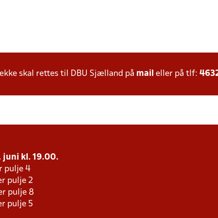
ke skal rettes til DBU Sjælland på
mail
eller på tlf:
463
 juni kl. 19.00.
r pulje 4
r pulje 2
r pulje 8
r pulje 5