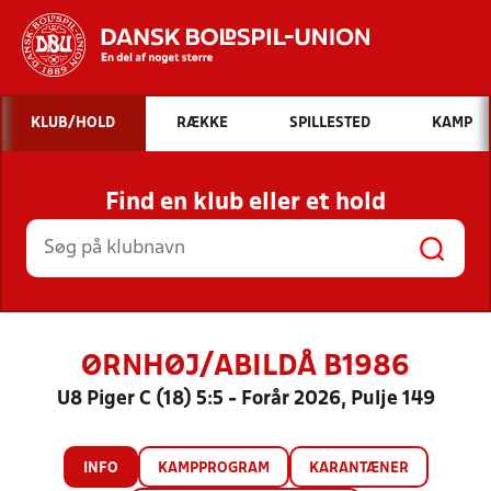
Hvad vil du søge efter?
KLUB/HOLD
RÆKKE
SPILLESTED
KAMP
INDHOLD OG NYHEDER
Find en klub eller et hold
STILLINGER, RESULTATER, KLUBBER OG
HOLD
ØRNHØJ/ABILDÅ B1986
U8 Piger C (18) 5:5 - Forår 2026, Pulje 149
INFO
KAMPPROGRAM
KARANTÆNER