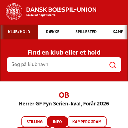
Hvad vil du søge efter?
KLUB/HOLD
RÆKKE
SPILLESTED
KAMP
INDHOLD OG NYHEDER
Find en klub eller et hold
STILLINGER, RESULTATER, KLUBBER OG
HOLD
OB
Herrer GF Fyn Serien-kval, Forår 2026
STILLING
INFO
KAMPPROGRAM