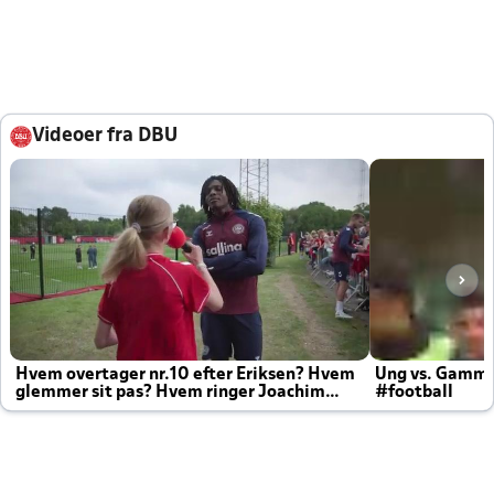
Videoer fra DBU
Hvem overtager nr.10 efter Eriksen? Hvem
Ung vs. Gamm
glemmer sit pas? Hvem ringer Joachim
#football
altid til efter kampe?