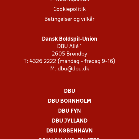
Cookiepolitik
Betingelser og vilkår
Dansk Boldspil-Union
DBU Allé 1
2605 Brøndby
T: 4326 2222 (mandag - fredag 9-16)
M:
dbu@dbu.dk
DBU
DBU BORNHOLM
DBU FYN
DBU JYLLAND
DBU KØBENHAVN