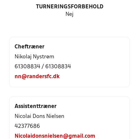
TURNERINGSFORBEHOLD
Nej
Cheftræner
Nikolaj Nystrøm
61308834 / 61308834
nn@randersfc.dk
Assistenttræner
Nicolai Dons Nielsen
42377686
Nicolaidonsnielsen@gmail.com