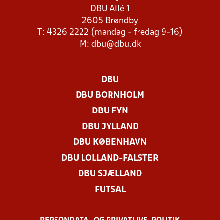
DBU Allé 1
2605 Brøndby
T: 4326 2222 (mandag - fredag 9-16)
M:
dbu@dbu.dk
DBU
DBU BORNHOLM
DBU FYN
DBU JYLLAND
DBU KØBENHAVN
DBU LOLLAND-FALSTER
DBU SJÆLLAND
FUTSAL