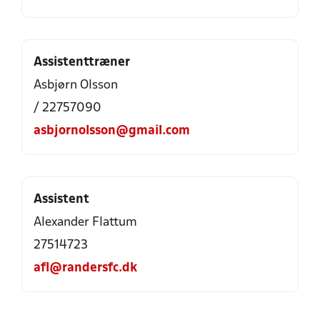
Assistenttræner
Asbjørn Olsson
/ 22757090
asbjornolsson@gmail.com
Assistent
Alexander Flattum
27514723
afl@randersfc.dk