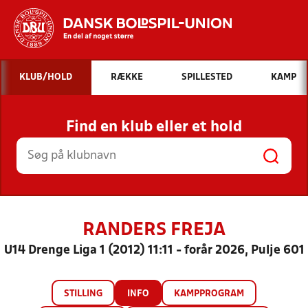
Hvad vil du søge efter?
KLUB/HOLD
RÆKKE
SPILLESTED
KAMP
INDHOLD OG NYHEDER
Find en klub eller et hold
STILLINGER, RESULTATER, KLUBBER OG
HOLD
RANDERS FREJA
U14 Drenge Liga 1 (2012) 11:11 - forår 2026, Pulje 601
STILLING
INFO
KAMPPROGRAM