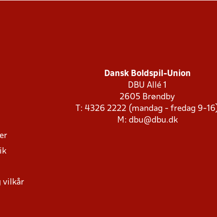
Dansk Boldspil-Union
DBU Allé 1
2605 Brøndby
T: 4326 2222 (mandag - fredag 9-16
M:
dbu@dbu.dk
ger
ik
 vilkår