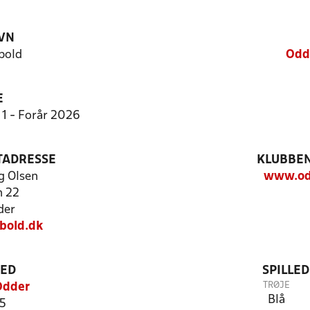
VN
bold
Odd
E
 1 - Forår 2026
TADRESSE
KLUBBEN
g Olsen
www.od
n 22
der
bold.dk
TED
SPILLE
TRØJE
Odder
Blå
 5