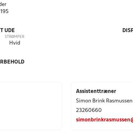
der
1195
T UDE
DIS
STRØMPER
Hvid
ORBEHOLD
Assistenttræner
Simon Brink Rasmussen
23260660
simonbrinkrasmussen