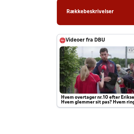
Rækkebeskrivelser
Videoer fra DBU
05
Hvem overtager nr.10 efter Eriks
Hvem glemmer sit pas? Hvem rin
Joachim altid til efter kampe?