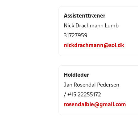
Assistenttræner
Nick Drachmann Lumb
31727959
nickdrachmann@sol.dk
Holdleder
Jan Rosendal Pedersen
/ +45 22255172
rosendalbie@gmail.com