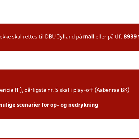
ke skal rettes til DBU Jylland på
mail
eller på tlf:
8939
ricia fF), dårligste nr. 5 skal i play-off (Aabenraa BK)
mulige scenarier for op- og nedrykning