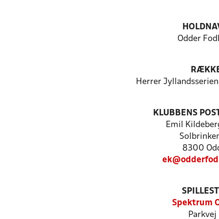
HOLDNA
Odder Fod
RÆKK
Herrer Jyllandsserien
KLUBBENS POS
Emil Kildeber
Solbrinke
8300 Od
ek@odderfod
SPILLES
Spektrum 
Parkvej