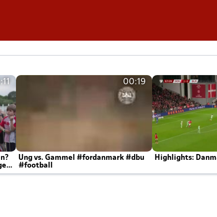
:11
00:19
en?
Ung vs. Gammel #fordanmark #dbu
Highlights: Danma
ger
#football