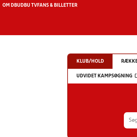
OM DBU
DBU TV
FANS & BILLETTER
KLUB/HOLD
RÆKK
UDVIDET KAMPSØGNING