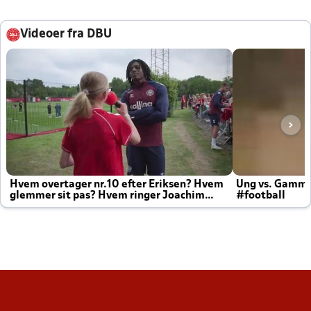
Videoer fra DBU
Hvem overtager nr.10 efter Eriksen? Hvem
Ung vs. Gamm
glemmer sit pas? Hvem ringer Joachim
#football
altid til efter kampe?