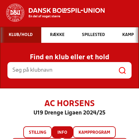
Hvad vil du søge efter?
KLUB/HOLD
RÆKKE
SPILLESTED
KAMP
INDHOLD OG NYHEDER
Find en klub eller et hold
STILLINGER, RESULTATER, KLUBBER OG
HOLD
AC HORSENS
U19 Drenge Ligaen 2024/25
STILLING
INFO
KAMPPROGRAM