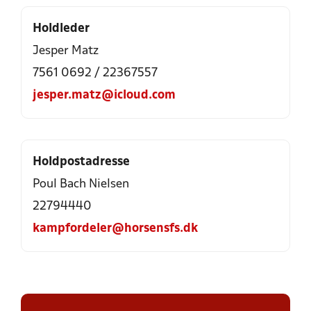
Holdleder
Jesper Matz
7561 0692 / 22367557
jesper.matz@icloud.com
Holdpostadresse
Poul Bach Nielsen
22794440
kampfordeler@horsensfs.dk