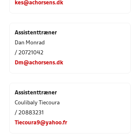
kes@achorsens.dk
Assistenttræner
Dan Monrad
/ 20721042
Dm@achorsens.dk
Assistenttræner
Coulibaly Tiecoura
/ 20883231
Tiecoura9@yahoo.fr