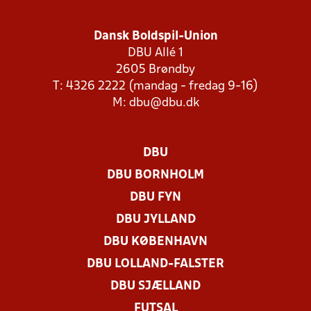
Dansk Boldspil-Union
DBU Allé 1
2605 Brøndby
T: 4326 2222 (mandag - fredag 9-16)
M:
dbu@dbu.dk
DBU
DBU BORNHOLM
DBU FYN
DBU JYLLAND
DBU KØBENHAVN
DBU LOLLAND-FALSTER
DBU SJÆLLAND
FUTSAL