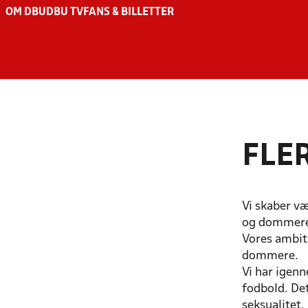
OM DBU
DBU TV
FANS & BILLETTER
FLE
Vi skaber vær
og dommere 
Vores ambiti
dommere.
Vi har igenn
fodbold. Det
seksualitet.