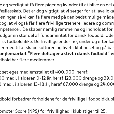
 og særligt at få flere piger og kvinder til at blive en del 
ællesskab. Det er dog vigtigt, at vi sørger for at lave loka
øsninger, så vi kan få flere med på den bedst mulige måde
og, at vi også får flere frivillige trænere, ledere og do
mpetencer. De skaber nemlig rammerne og indholdet for 
e udgør en stor del af fundamentet for dansk fodbold. Uden
sk fodbold ikke. De frivillige er der før, under og efter 
er med til at skabe kulturen og livet i klubhuset og på b
pejlemærket “Flere deltager aktivt i dansk fodbold” e
dbold har flere medlemmer.
:
t set øges medlemstallet til 400.000, heraf:
00 medl. i alderen 0-12 år, heraf 123.000 drenge og 39.
0 medl. i alderen 13-18 år, heraf 67.000 drenge og 24.00
bold forbedrer forholdene for de frivillige i fodboldklub
:
omoter Score (NPS) for frivillighed i klub stiger til 25.