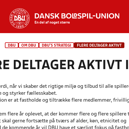
DBU
OM DBU
DBU'S STRATEGI
FLERE DELTAGER AKTIVT
RE DELTAGER AKTIVT
di, når vi skaber det rigtige miljø og tilbud til alle spillere
og styrker fællesskabet.
on er at fastholde og tiltrække flere medlemmer, frivilli
em flere år oplevet, at der kommer flere og flere spillere t
 skal gerne fortsætte på tværs af alder, køn, etnicitet og
 I de kommende år vil DBU have et særligt fokus på fastho