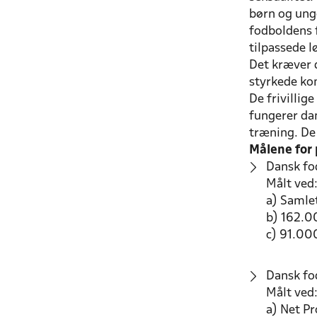
børn og unge
fodboldens f
tilpassede l
Det kræver d
styrkede ko
De frivillig
fungerer dan
træning. De 
Målene for 
Dansk fo
Målt ved
a) Samle
b) 162.0
c) 91.00
Dansk fod
Målt ved
a) Net Pr