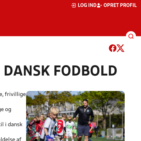
LOG IND
OPRET PROFIL
 I DANSK FODBOLD
, frivillige
ge og
il i dansk
ldelse af