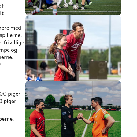
af
lt
.
mmere med
spillerne.
 frivillige
kampe og
anerne.
r:
000 piger
0 piger
berne.