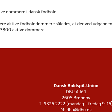
tive dommere i dansk fodbold.
:
lere aktive fodbolddommere således, at der ved udgangen
-3800 aktive dommere.
Dansk Boldspil-Union
DBU Allé 1
2605 Brøndby
T: 4326 2222 (mandag - fredag 9-16
M:
dbu@dbu.dk